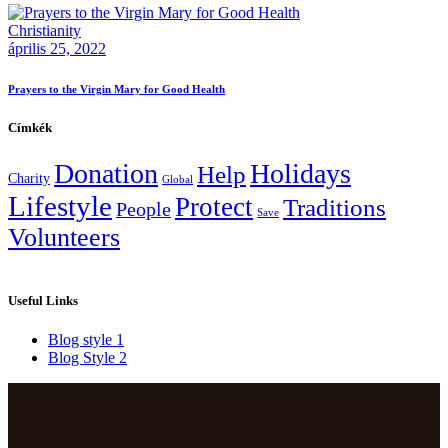
Christianity
április 25, 2022
Prayers to the Virgin Mary for Good Health
Címkék
Donation
Holidays
Help
Charity
Global
Lifestyle
Protect
Traditions
People
Save
Volunteers
Useful Links
Blog style 1
Blog Style 2