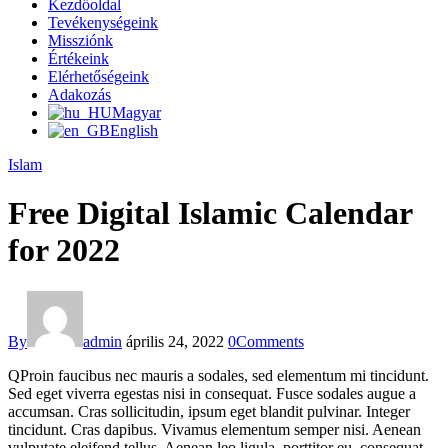
Kezdőoldal
Tevékenységeink
Missziónk
Értékeink
Elérhetőségeink
Adakozás
Magyar
English
Islam
Free Digital Islamic Calendar
for 2022
By
admin
április 24, 2022
0
Comments
Q
Proin faucibus nec mauris a sodales, sed elementum mi tincidunt.
Sed eget viverra egestas nisi in consequat. Fusce sodales augue a
accumsan. Cras sollicitudin, ipsum eget blandit pulvinar. Integer
tincidunt. Cras dapibus. Vivamus elementum semper nisi. Aenean
vulputate eleifend tellus. Aenean leo ligula, porttitor eu, consequat