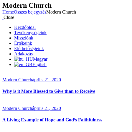
Modern Church
Home
Összes bejegyzés
Modern Church
Close
Kezdőoldal
Tevékenységeink
Missziónk
Értékeink
Elérhetőségeink
Adakozás
Magyar
English
Modern Church
április 21, 2020
Why is it More Blessed to Give than to Receive
Modern Church
április 21, 2020
A Living Example of Hope and God’s Faithfulness