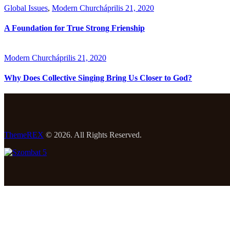
Global Issues
,
Modern Church
április 21, 2020
A Foundation for True Strong Frienship
Modern Church
április 21, 2020
Why Does Collective Singing Bring Us Closer to God?
ThemeREX
© 2026. All Rights Reserved.