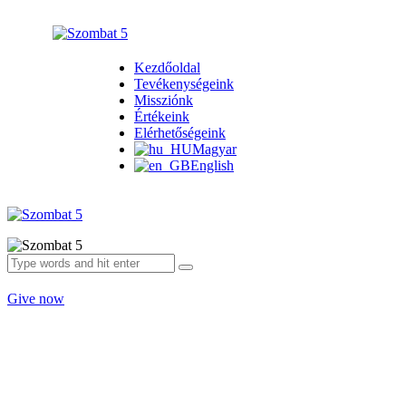
Kezdőoldal
Tevékenységeink
Missziónk
Értékeink
Elérhetőségeink
Magyar
English
Give now