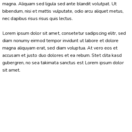
magna. Aliquam sed ligula sed ante blandit volutpat. Ut
bibendum, nisi et mattis vulputate, odio arcu aliquet metus,
nec dapibus risus risus quis lectus.
Lorem ipsum dolor sit amet, consetetur sadipscing elitr, sed
diam nonumy eirmod tempor invidunt ut labore et dolore
magna aliquyam erat, sed diam voluptua. At vero eos et
accusam et justo duo dolores et ea rebum. Stet clita kasd
gubergren, no sea takimata sanctus est Lorem ipsum dolor
sit amet.
At vero eos et accusam et justo duo dolores et ea rebum.