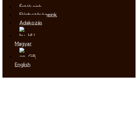
Értékeink
Elérhetőségeink
Adakozás
Magyar
English