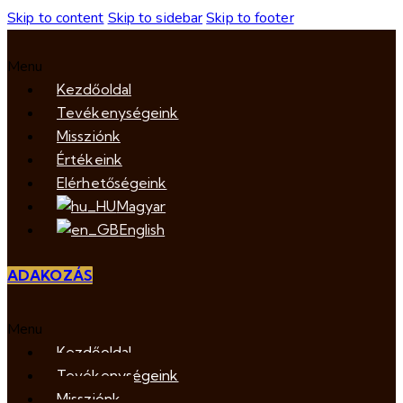
Skip to content
Skip to sidebar
Skip to footer
Menu
Kezdőoldal
Tevékenységeink
Missziónk
Értékeink
Elérhetőségeink
Magyar
English
ADAKOZÁS
Menu
Kezdőoldal
Tevékenységeink
Missziónk